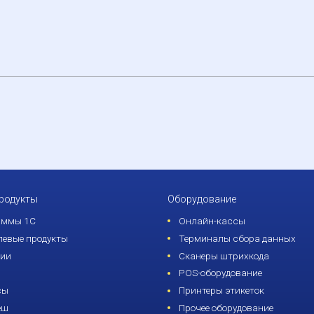
продукты
Оборудование
аммы 1С
Онлайн-кассы
евые продукты
Терминалы сбора данных
зии
Сканеры штрихкода
POS-оборудование
сы
Принтеры этикеток
еш
Прочее оборудование