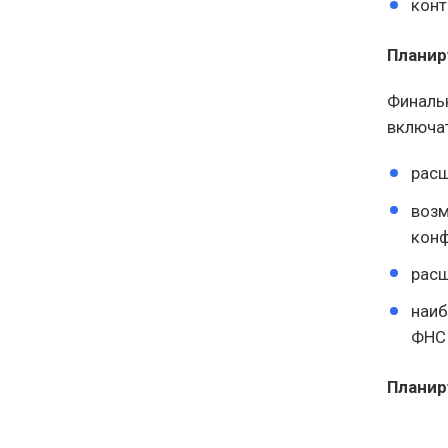
конт
Планир
Финальн
включа
расш
возм
конф
расш
наиб
ФНС 
Планир