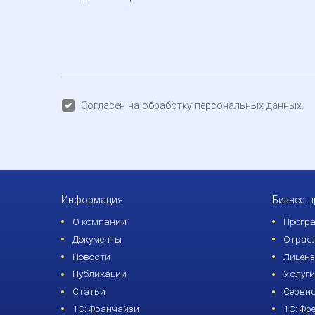
Согласен на обработку персональных данных.
Информация
Бизнес 
О компании
Прогр
Документы
Отрасл
Новости
Лицен
Публикации
Услуги
Статьи
Серви
1С: Франчайзи
1С: Фр