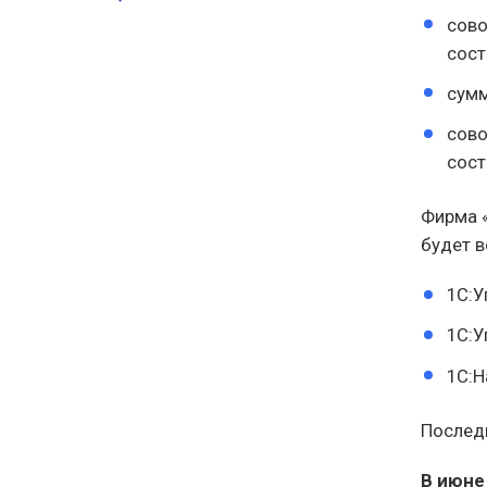
сово
сост
сумм
сово
сост
Фирма «
будет 
1С:У
1С:У
1С:Н
Последн
В июне