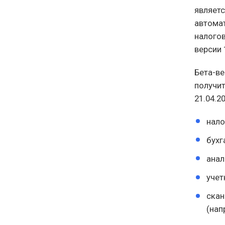
являетс
автома
налогов
версии 
Бета-в
получит
21.04.2
нало
бухг
анал
учет
скан
(нап